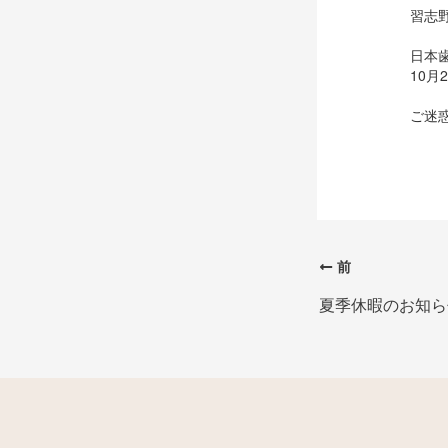
習志
日本
10
ご迷
前
夏季休暇のお知ら