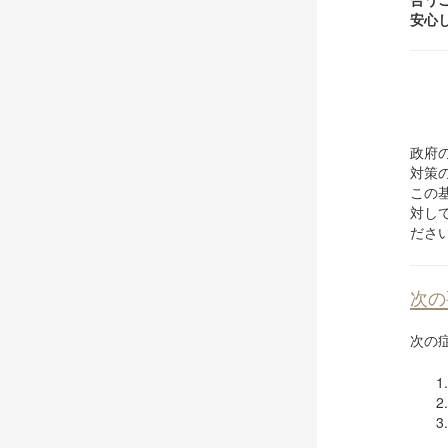
安心
政府
対策
この
対し
ださ
次の
次の