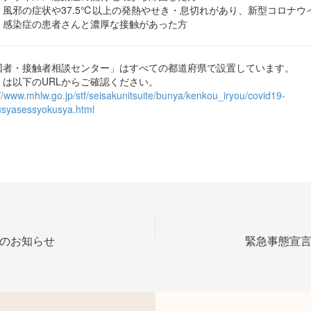
風邪の症状や37.5℃以上の発熱やせき・息切れがあり、新型コロナウ
感染症の患者さんと濃厚な接触があった方
国者・接触者相談センター」はすべての都道府県で設置しています。
くは以下のURLからご確認ください。
://www.mhlw.go.jp/stf/seisakunitsuite/bunya/kenkou_iryou/covid19-
usyasessyokusya.html
のお知らせ
緊急事態宣