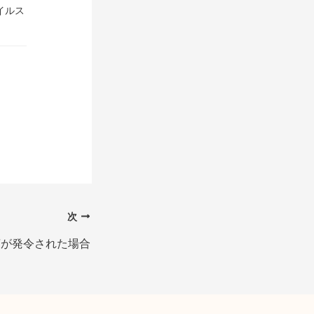
イルス
次
言が発令された場合