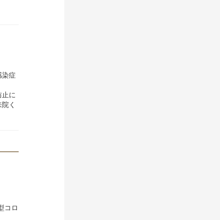
感染症
防止に
来院く
型コロ