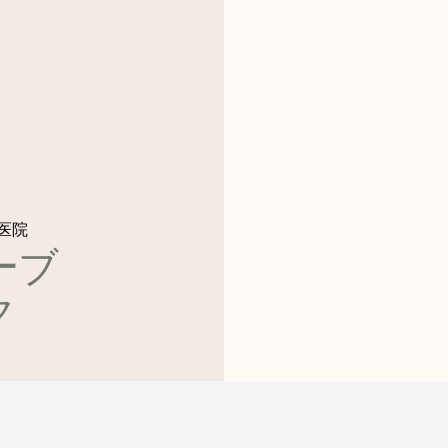
医院
ーブ
ク