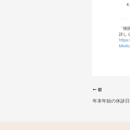
「帰
詳し
https
kikok
前
年末年始の休診日