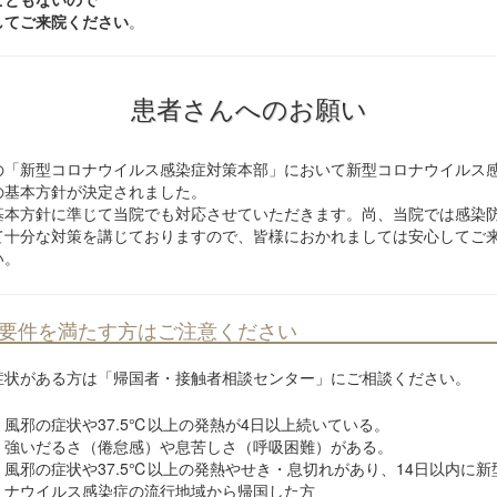
してご来院ください
。
患者さんへのお願い
の「新型コロナウイルス感染症対策本部」において新型コロナウイルス
の基本方針が決定されました。
基本方針に準じて当院でも対応させていただきます。尚、当院では感染
て十分な対策を講じておりますので、皆様におかれましては安心してご
い。
要件を満たす方はご注意ください
症状がある方は「帰国者・接触者相談センター」にご相談ください。
風邪の症状や37.5℃以上の発熱が4日以上続いている。
強いだるさ（倦怠感）や息苦しさ（呼吸困難）がある。
風邪の症状や37.5℃以上の発熱やせき・息切れがあり、14日以内に新
ナウイルス感染症の流行地域から帰国した方